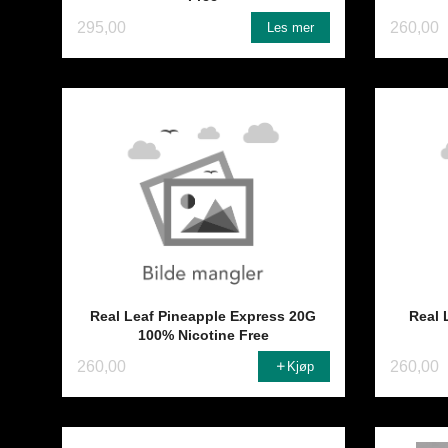
295,00
260,00
Les mer
Real Leaf Pineapple Express 20G
Real 
100% Nicotine Free
260,00
260,00
Kjøp