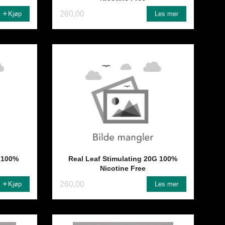
260,00
Kjøp
Les mer
G 100%
Real Leaf Stimulating 20G 100%
Nicotine Free
260,00
Kjøp
Les mer