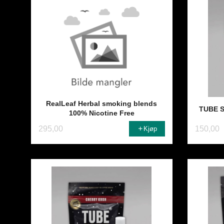
RealLeaf Herbal smoking blends
TUBE Su
100% Nicotine Free
295,00
150,00
Kjøp