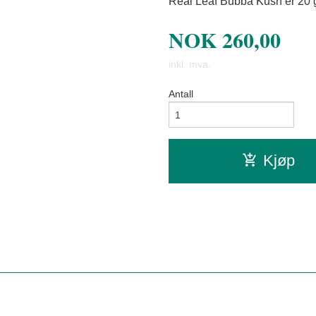
Real Leaf Bubba Kush er 20 
NOK
260,00
inkl. mva.
Antall
Kjøp