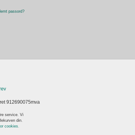
lemt passord?
rev
eret 912690075mva
re service. Vi
dlekurven din.
for cookies.