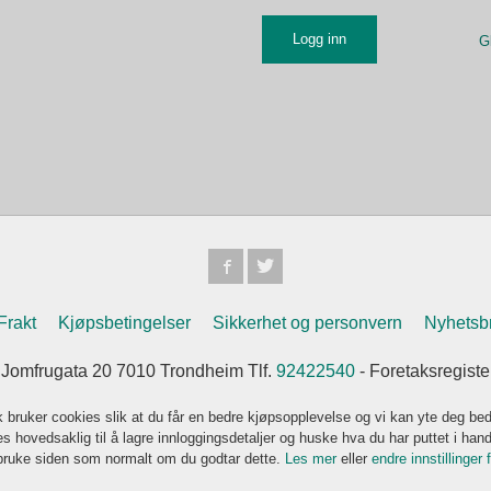
G
Frakt
Kjøpsbetingelser
Sikkerhet og personvern
Nyhetsb
omfrugata 20 7010 Trondheim Tlf.
92422540
- Foretaksregist
k bruker cookies slik at du får en bedre kjøpsopplevelse og vi kan yte deg bed
s hovedsaklig til å lagre innloggingsdetaljer og huske hva du har puttet i han
 bruke siden som normalt om du godtar dette.
Les mer
eller
endre innstillinger 