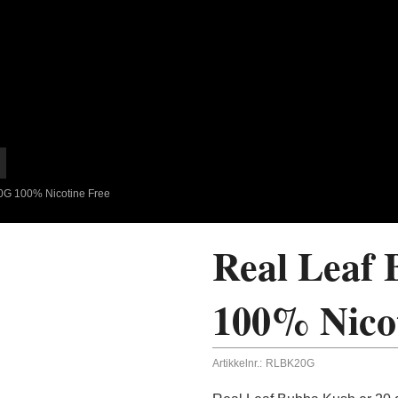
0G 100% Nicotine Free
Real Leaf
100% Nicot
Artikkelnr.:
RLBK20G