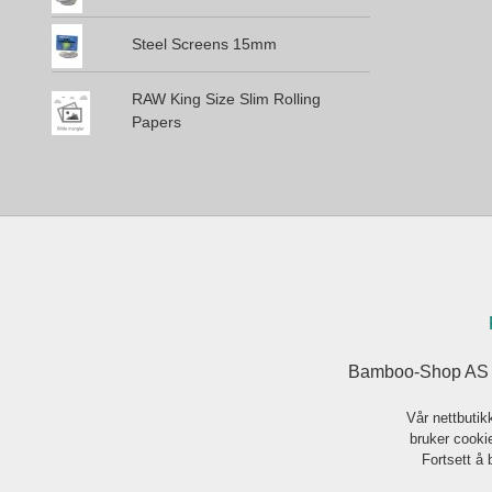
Steel Screens 15mm
RAW King Size Slim Rolling
Papers
Bamboo-Shop AS J
Vår nettbutik
bruker cookie
Fortsett å