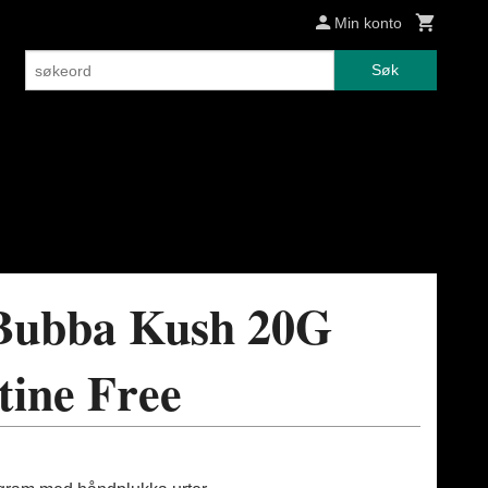
Min konto
Søk
 Bubba Kush 20G
ine Free