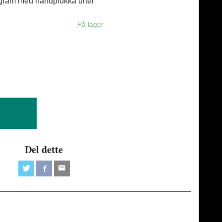
gram med håndplukka urter
På lager
Del dette