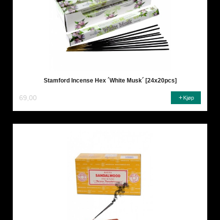
Stamford Incense Hex ´White Musk´ [24x20pcs]
69,00
Kjøp