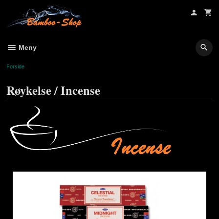
Gå
til
innholdet
Meny
Forside
Røykelse / Incense