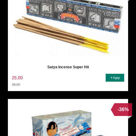
Satya Incense Super Hit
25,00
Kjøp
39,00
Rabatt
-36%