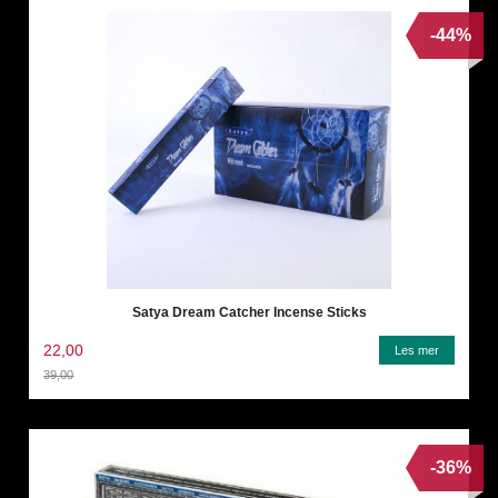
-44%
Satya Dream Catcher Incense Sticks
22,00
Les mer
39,00
Rabatt
-36%