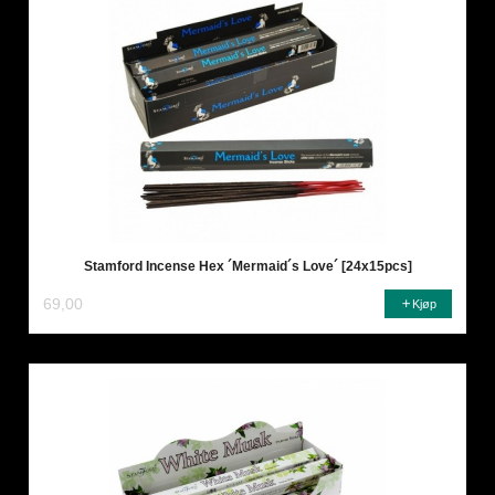
Stamford Incense Hex ´Mermaid´s Love´ [24x15pcs]
69,00
Kjøp