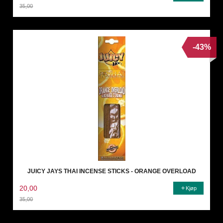
35,00
Rabatt
-43%
JUICY JAYS THAI INCENSE STICKS - ORANGE OVERLOAD
20,00
Kjøp
35,00
Rabatt