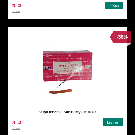
25,00
Kjøp
39,00
Rabatt
-36%
Satya Incense Sticks Mystic Rose
25,00
Les mer
39,00
Rabatt