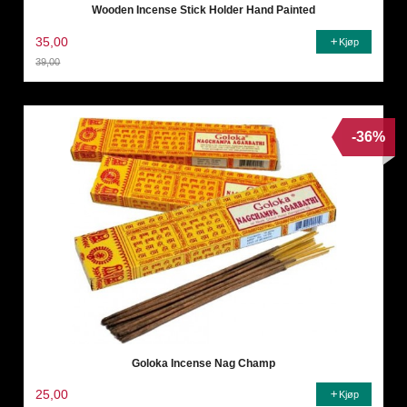
Wooden Incense Stick Holder Hand Painted
35,00
Kjøp
39,00
Rabatt
-36%
Goloka Incense Nag Champ
25,00
Kjøp