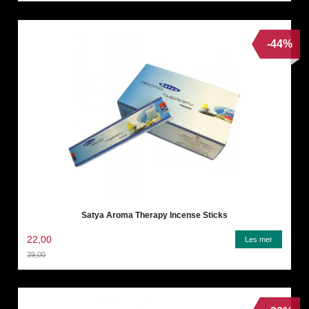
-44%
Satya Aroma Therapy Incense Sticks
22,00
Les mer
39,00
Rabatt