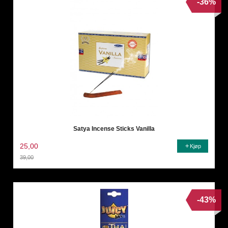
-36%
Satya Incense Sticks Vanilla
25,00
Kjøp
39,00
Rabatt
-43%