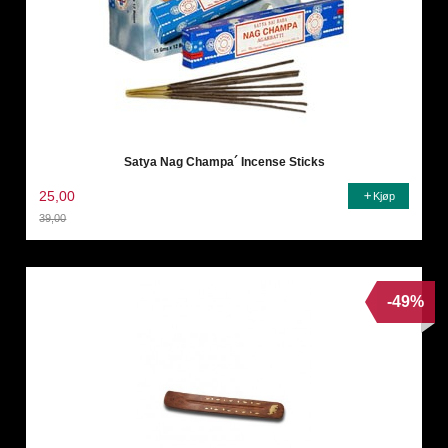
Satya Nag Champa´ Incense Sticks
25,00
Kjøp
39,00
Rabatt
-49%