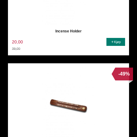
Incense Holder
20,00
Kjøp
39,00
Rabatt
-49%