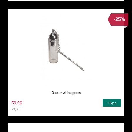
-25%
Doser with spoon
59,00
Kjøp
79,00
Rabatt