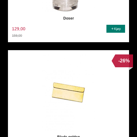
Doser
129,00
Kjøp
159,00
Rabatt
-26%