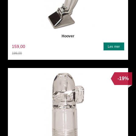
Hoover
159,00
Les mer
199,00
Rabatt
-19%