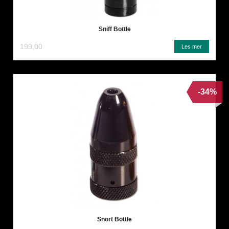
Sniff Bottle
199,00
Les mer
-34%
Snort Bottle