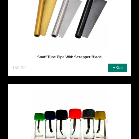
Snuff Tube Pipe With Scrapper Blade
150,00
Kjøp