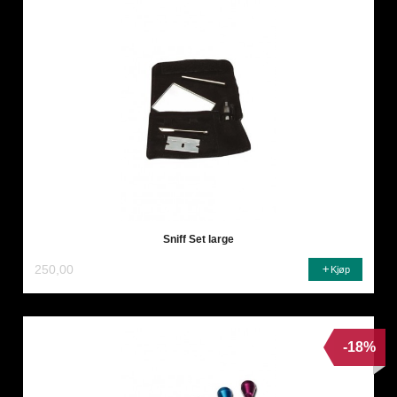
Sniff Set large
250,00
Kjøp
-18%