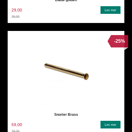
Blade golden
29,00
Les mer
39,00
Rabatt
-25%
Snorter Brass
59,00
Les mer
79,00