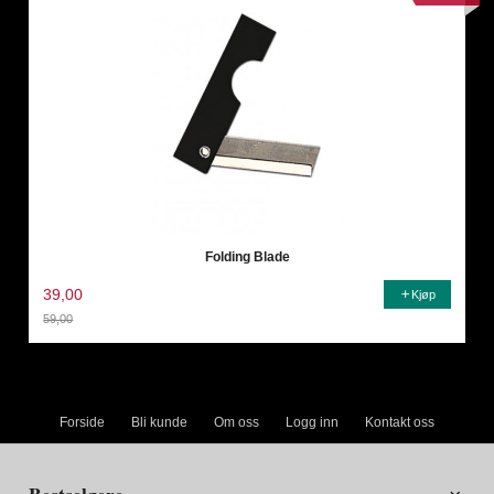
Folding Blade
39,00
Kjøp
59,00
Rabatt
Forside
Bli kunde
Om oss
Logg inn
Kontakt oss