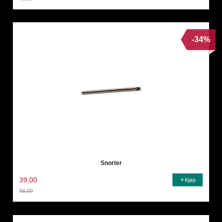
Rabatt
-34%
Snorter
39,00
Kjøp
59,00
Rabatt