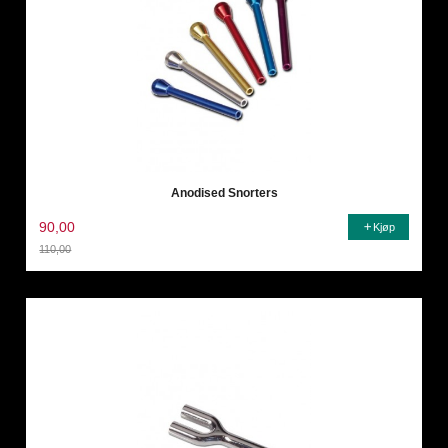
Anodised Snorters
90,00
Kjøp
110,00
Rabatt