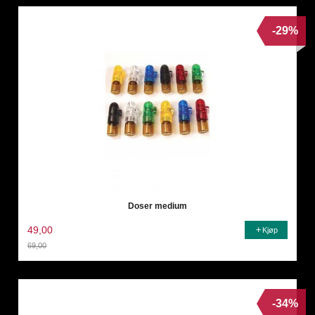
-29%
Doser medium
49,00
Kjøp
69,00
Rabatt
-34%