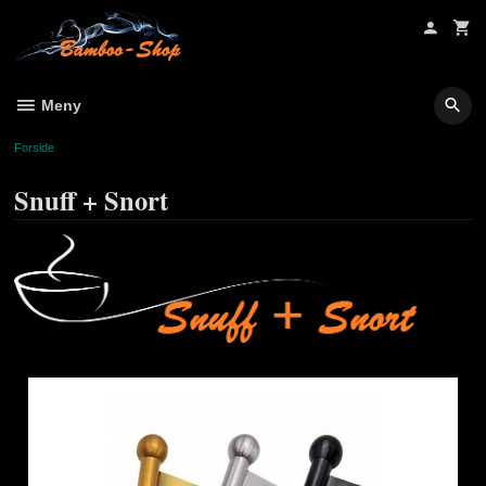
Gå
til
innholdet
Meny
Forside
Snuff + Snort