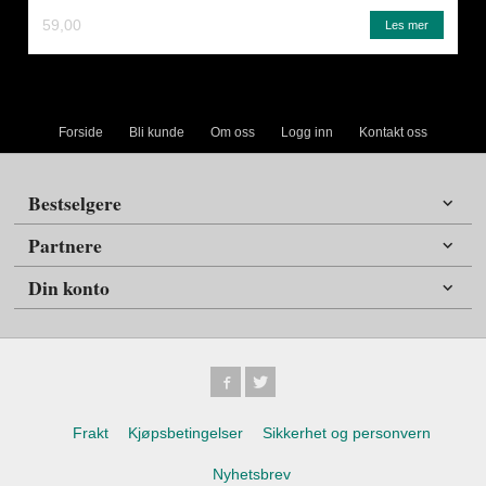
59,00
Les mer
Forside
Bli kunde
Om oss
Logg inn
Kontakt oss
Bestselgere
Partnere
Din konto
Frakt
Kjøpsbetingelser
Sikkerhet og personvern
Nyhetsbrev