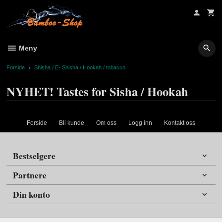
Gå
til
innholdet
Meny
Forside
Shisha / E- Shisha / Hookah / tobacco
NYHET! Tastes for Sisha / Hookah
Forside
Bli kunde
Om oss
Logg inn
Kontakt oss
Bestselgere
Partnere
Din konto