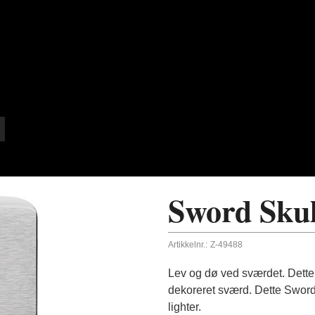
Sword Skul
Artikkelnr.:
Z-49488
Lev og dø ved sværdet. Dette 
dekoreret sværd. Dette Sword
lighter.