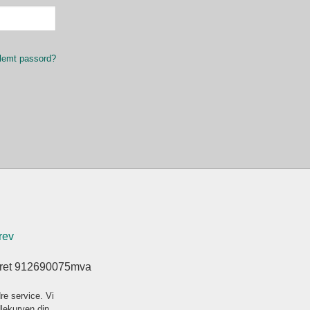
lemt passord?
rev
eret 912690075mva
re service. Vi
dlekurven din.