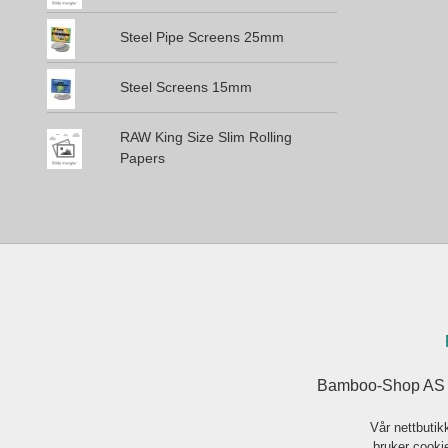
Steel Pipe Screens 25mm
Steel Screens 15mm
RAW King Size Slim Rolling
Papers
Bamboo-Shop AS J
Vår nettbutik
bruker cookie