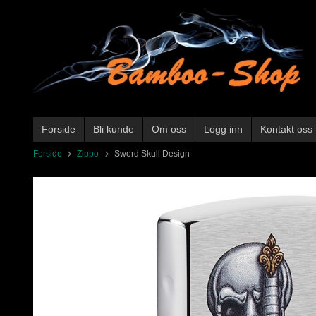
Gå
til
innholdet
Forside
Bli kunde
Om oss
Logg inn
Kontakt oss
Forside
Zippo
Sword Skull Design