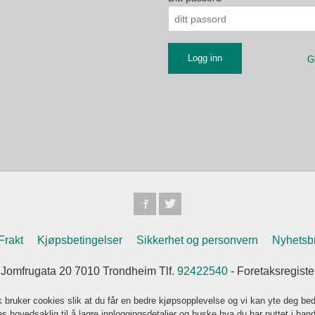
G
Frakt
Kjøpsbetingelser
Sikkerhet og personvern
Nyhetsb
omfrugata 20 7010 Trondheim Tlf.
92422540
- Foretaksregist
k bruker cookies slik at du får en bedre kjøpsopplevelse og vi kan yte deg bed
s hovedsaklig til å lagre innloggingsdetaljer og huske hva du har puttet i han