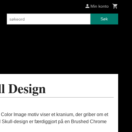
Min konto
Søk
l Design
Color Image motiv viser et kranium, der griber om et
 Skull-design er færdiggjort på en Brushed Chrome