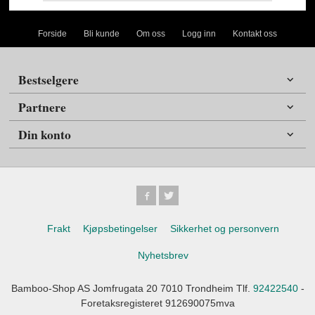
Forside
Bli kunde
Om oss
Logg inn
Kontakt oss
Bestselgere
Partnere
Din konto
Frakt
Kjøpsbetingelser
Sikkerhet og personvern
Nyhetsbrev
Bamboo-Shop AS Jomfrugata 20 7010 Trondheim Tlf.
92422540
-
Foretaksregisteret 912690075mva