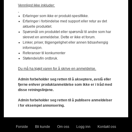
Vennligst ikke inkluder:
Erfaringer som ikke er produkt-spesifikke.
Erfaringer i forbindelse med support eller retur av det
aktuelle produktet.
Spørsmål om produktet eller spørsmål til andre som har
skrevet en anmeldelse. Dette er ikke et forum.
Linker, priser, tilgjengelighet eller annen tidsavhengig
informasjon.
Referanser til konkurrenter
Støtende/ufin ordbruk.
Du må ha kjøpt varen for å skrive en anmeldelse.
Admin forbeholder seg retten til å akseptere, avslå eller
fjerne enhver produktanmeldelse som ikke er i tråd med
disse retningslinjene.
Admin forbeholder seg retten til å publisere anmeldelser
i for eksempel annonsering.
Forside
Bli kunde
Om oss
Logg inn
Kontakt oss