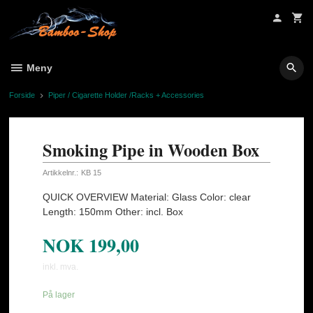
Gå
til
innholdet
Meny
Forside
Piper / Cigarette Holder /Racks + Accessories
Smoking Pipe in Wooden Box
Artikkelnr.:
KB 15
QUICK OVERVIEW Material: Glass Color: clear
Length: 150mm Other: incl. Box
NOK
199,00
inkl. mva.
På lager