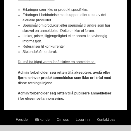
Erfaringer som ikke er produkt-spesifikke.
Erfaringer i forbindelse med support eller retur av det
aktuelle produktet.
Spørsmål om produktet eller spørsmål til andre som har
skrevet en anmeldelse. Dette er ikke et forum.
Linker, priser, tilgjengelighet eller annen tidsavhengig
informasjon.
Referanser til konkurrenter
Støtende/ufin ordbruk.
Du må ha kjøpt varen for å skrive en anmeldelse.
Admin forbeholder seg retten til å akseptere, avslå eller
fjerne enhver produktanmeldelse som ikke er i tråd med
disse retningslinjene.
Admin forbeholder seg retten til å publisere anmeldelser
i for eksempel annonsering.
Forside
Bli kunde
Om oss
Logg inn
Kontakt oss