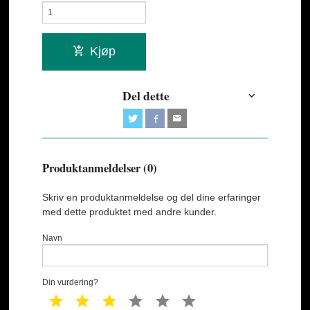
Kjøp
Del dette
Produktanmeldelser (0)
Skriv en produktanmeldelse og del dine erfaringer
med dette produktet med andre kunder.
Navn
Din vurdering?
1 star
2 star
3 star
4 star
5 star
6 star