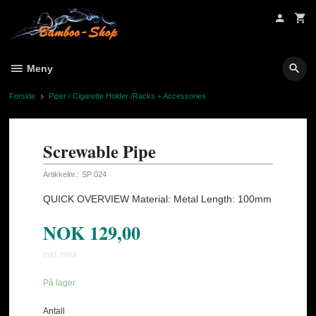
Gå
til
innholdet
Meny
Forside
Piper / Cigarette Holder /Racks + Accessories
Screwable Pipe
Artikkelnr.:
SP 024
QUICK OVERVIEW Material: Metal Length: 100mm
NOK
129,00
inkl. mva.
På lager
Antall