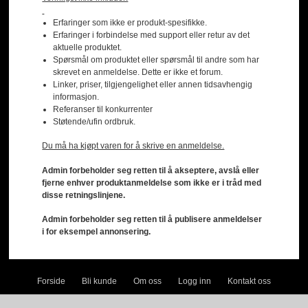
Erfaringer som ikke er produkt-spesifikke.
Erfaringer i forbindelse med support eller retur av det
aktuelle produktet.
Spørsmål om produktet eller spørsmål til andre som har
skrevet en anmeldelse. Dette er ikke et forum.
Linker, priser, tilgjengelighet eller annen tidsavhengig
informasjon.
Referanser til konkurrenter
Støtende/ufin ordbruk.
Du må ha kjøpt varen for å skrive en anmeldelse.
Admin forbeholder seg retten til å akseptere, avslå eller
fjerne enhver produktanmeldelse som ikke er i tråd med
disse retningslinjene.
Admin forbeholder seg retten til å publisere anmeldelser
i for eksempel annonsering.
Forside
Bli kunde
Om oss
Logg inn
Kontakt oss