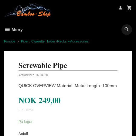
Gå
til
innholdet
Meny
Forside
Piper / Cigarette Holder /Racks + Accessories
Screwable Pipe
Artikkelnr.:
16 04 20
QUICK OVERVIEW Material: Metal Length: 100mm
NOK
249,00
inkl. mva.
På lager
Antall