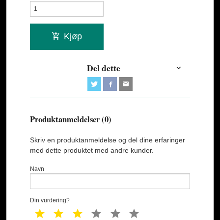
Kjøp
Del dette
Produktanmeldelser (0)
Skriv en produktanmeldelse og del dine erfaringer
med dette produktet med andre kunder.
Navn
Din vurdering?
1 star
2 star
3 star
4 star
5 star
6 star