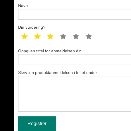
Navn
Din vurdering?
1 star
2 star
3 star
4 star
5 star
6 star
Oppgi en tittel for anmeldelsen din
Skriv inn produktanmeldelsen i feltet under