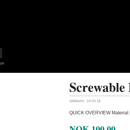
ipe
Screwable 
Artikkelnr.:
16 04 16
QUICK OVERVIEW Material: 
NOK
100,00