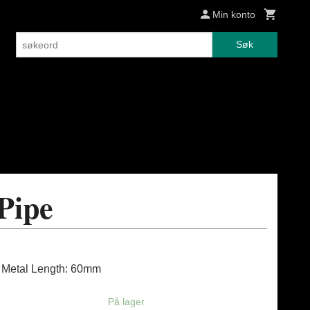
Min konto
Søk
Pipe
Metal Length: 60mm
På lager