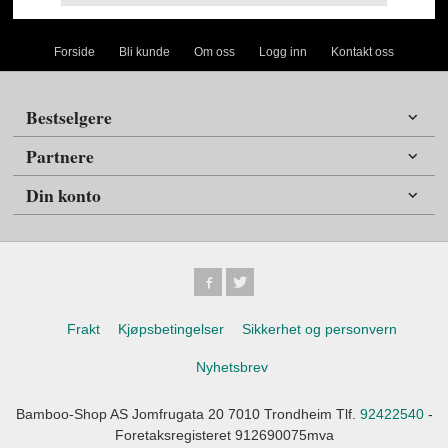
Forside
Bli kunde
Om oss
Logg inn
Kontakt oss
Bestselgere
Partnere
Din konto
Frakt
Kjøpsbetingelser
Sikkerhet og personvern
Nyhetsbrev
Bamboo-Shop AS Jomfrugata 20 7010 Trondheim Tlf.
92422540
-
Foretaksregisteret 912690075mva