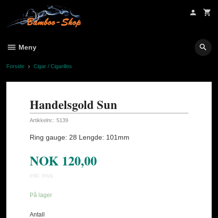
Gå
til
innholdet
Meny
Forside
Cigar / Cigarillos
Handelsgold Sun
Artikkelnr.:
5139
Ring gauge: 28 Lengde: 101mm
NOK
120,00
inkl. mva.
På lager
Antall