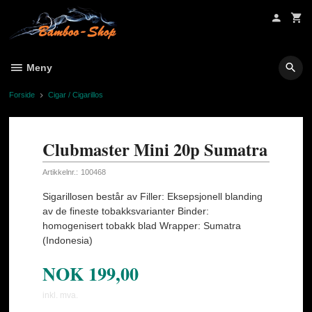
Gå
til
innholdet
Meny
Forside
Cigar / Cigarillos
Clubmaster Mini 20p Sumatra
Artikkelnr.:
100468
Sigarillosen består av Filler: Eksepsjonell blanding
av de fineste tobakksvarianter Binder:
homogenisert tobakk blad Wrapper: Sumatra
(Indonesia)
NOK
199,00
inkl. mva.