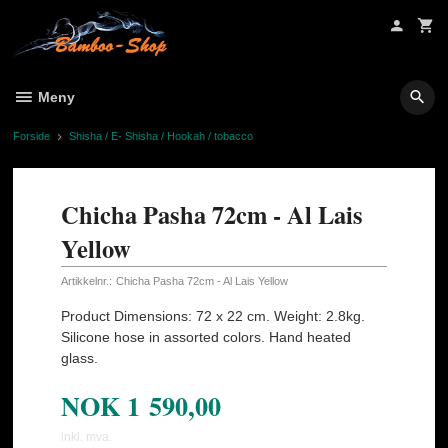
Gå
til
innholdet
Meny
Forside
Shisha / E- Shisha / Hookah / tobacco
Chicha Pasha 72cm - Al Lais
Yellow
Artikkelnr.:
Chicha Pasha 72cm - Al Lais Yellow
Product Dimensions: 72 x 22 cm. Weight: 2.8kg.
Silicone hose in assorted colors. Hand heated
glass.
NOK
1 590,00
inkl. mva.