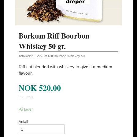
Borkum Riff Bourbon
Whiskey 50 gr.
Artikkelnr.:
Borkum Riff Bourbon Whiskey 50
Riff cut blended with whiskey to give it a medium
flavour.
NOK
520,00
inkl. mva.
På lager
Antall