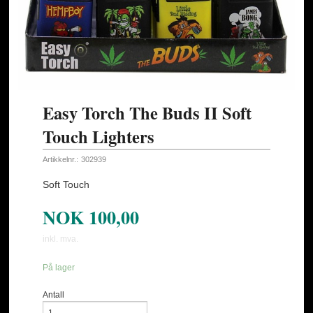
Easy Torch The Buds II Soft
Touch Lighters
Artikkelnr.:
302939
Soft Touch
NOK
100,00
inkl. mva.
På lager
Antall