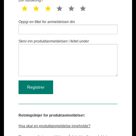
Din vurdering?
1 star
2 star
3 star
4 star
5 star
6 star
Oppgi en tittel for anmeldelsen din
Skriv inn produktanmeldelsen i feltet under
Retningslinjer for produktanmeldelser:
Hva skal en produktanmeldelse inneholde?