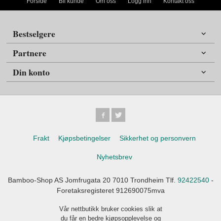
Forside
Bli kunde
Om oss
Logg inn
Kontakt oss
Bestselgere
Partnere
Din konto
Frakt
Kjøpsbetingelser
Sikkerhet og personvern
Nyhetsbrev
Bamboo-Shop AS Jomfrugata 20 7010 Trondheim Tlf.
92422540
-
Foretaksregisteret 912690075mva
Vår nettbutikk bruker cookies slik at
du får en bedre kjøpsopplevelse og