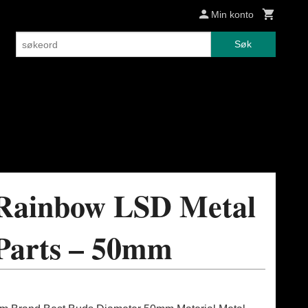
Min konto
Søk
 Rainbow LSD Metal
 Parts – 50mm