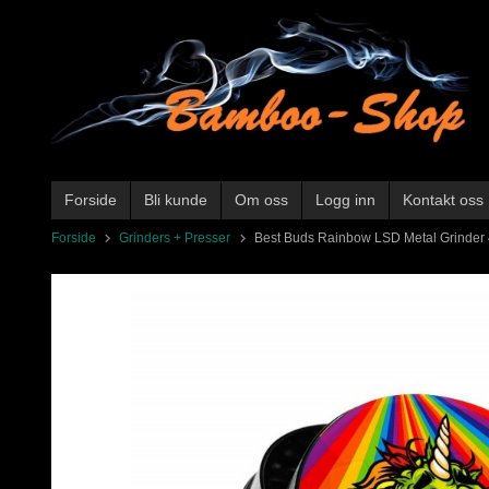
Gå
til
innholdet
Forside
Bli kunde
Om oss
Logg inn
Kontakt oss
Forside
Grinders + Presser
Best Buds Rainbow LSD Metal Grinder