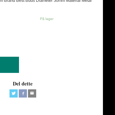
 cm Brand Best Buds Diameter 50mm Material Metal
På lager
Del dette