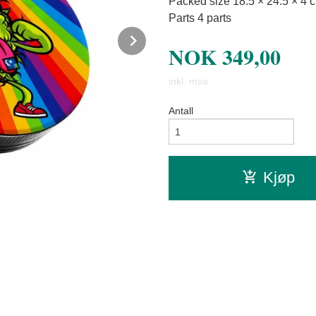
Packed size 18.5 × 24.5 × 4
Parts 4 parts
Next
NOK
349,00
inkl. mva.
Antall
Kjøp