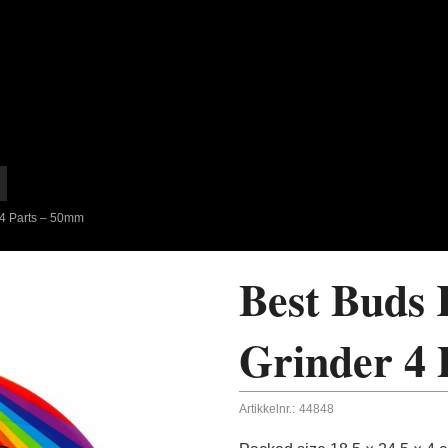
 4 Parts – 50mm
Best Buds
Grinder 4
Artikkelnr.:
44848