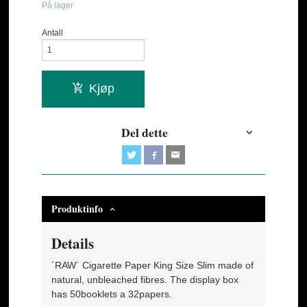
På lager
Antall
Kjøp
Del dette
Produktinfo
Details
´RAW´ Cigarette Paper King Size Slim made of
natural, unbleached fibres. The display box
has 50booklets a 32papers.