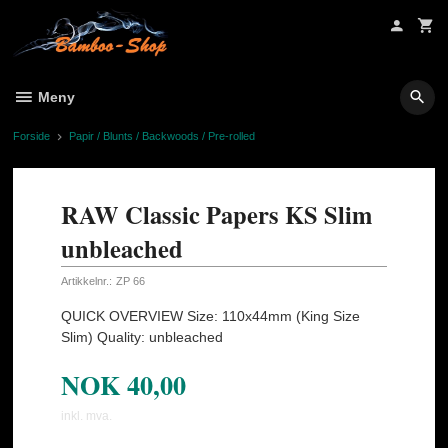
Gå
til
innholdet
Meny
Forside
Papir / Blunts / Backwoods / Pre-rolled
RAW Classic Papers KS Slim
unbleached
Artikkelnr.:
ZP 66
QUICK OVERVIEW Size: 110x44mm (King Size
Slim) Quality: unbleached
NOK
40,00
inkl. mva.