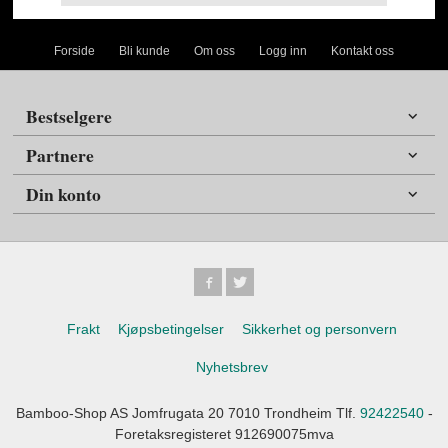
Forside
Bli kunde
Om oss
Logg inn
Kontakt oss
Bestselgere
Partnere
Din konto
Frakt
Kjøpsbetingelser
Sikkerhet og personvern
Nyhetsbrev
Bamboo-Shop AS Jomfrugata 20 7010 Trondheim Tlf.
92422540
-
Foretaksregisteret 912690075mva