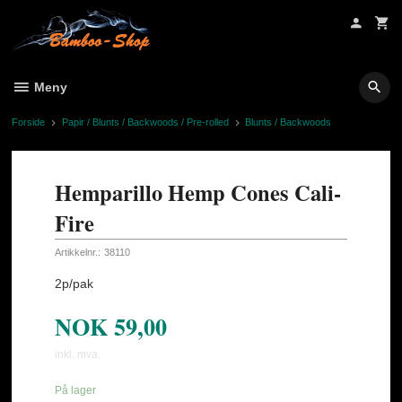
Gå
til
innholdet
Meny
Forside
Papir / Blunts / Backwoods / Pre-rolled
Blunts / Backwoods
Hemparillo Hemp Cones Cali-
Fire
Artikkelnr.:
38110
2p/pak
NOK
59,00
inkl. mva.
På lager