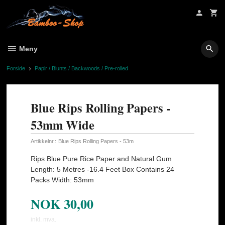
Gå
til
innholdet
Meny
Forside
Papir / Blunts / Backwoods / Pre-rolled
Blue Rips Rolling Papers -
53mm Wide
Artikkelnr.:
Blue Rips Rolling Papers - 53m
Rips Blue Pure Rice Paper and Natural Gum
Length: 5 Metres -16.4 Feet Box Contains 24
Packs Width: 53mm
NOK
30,00
inkl. mva.