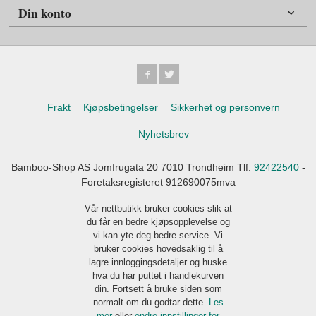
Din konto
Frakt
Kjøpsbetingelser
Sikkerhet og personvern
Nyhetsbrev
Bamboo-Shop AS Jomfrugata 20 7010 Trondheim Tlf.
92422540
-
Foretaksregisteret 912690075mva
Vår nettbutikk bruker cookies slik at
du får en bedre kjøpsopplevelse og
vi kan yte deg bedre service. Vi
bruker cookies hovedsaklig til å
lagre innloggingsdetaljer og huske
hva du har puttet i handlekurven
din. Fortsett å bruke siden som
normalt om du godtar dette.
Les
mer
eller
endre innstillinger for