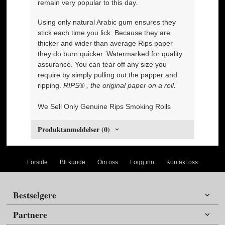
remain very popular to this day.
Using only natural Arabic gum ensures they
stick each time you lick. Because they are
thicker and wider than average Rips paper
they do burn quicker. Watermarked for quality
assurance. You can tear off any size you
require by simply pulling out the papper and
ripping.
RIPS® , the original paper on a roll.
We Sell Only Genuine Rips Smoking Rolls
Produktanmeldelser (0)
Forside
Bli kunde
Om oss
Logg inn
Kontakt oss
Bestselgere
Partnere