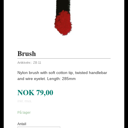
Brush
Artikkelnr.:
ZB 11
Nylon brush with soft cotton tip, twisted handlebar
and wire eyelet. Length: 285mm
NOK
79,00
inkl. mva.
På lager
Antall