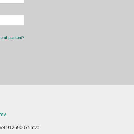
lemt passord?
rev
eret 912690075mva