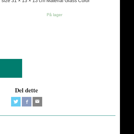
size 31 × 13 × 13 cm Material Glass Color
På lager
Del dette