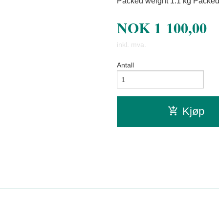
Packed weight 1.1 kg Packed 
NOK
1 100,00
inkl. mva.
Antall
Kjøp