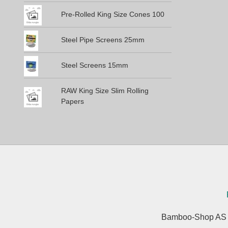
Pre-Rolled King Size Cones 100
Steel Pipe Screens 25mm
Steel Screens 15mm
RAW King Size Slim Rolling
Papers
Bamboo-Shop AS J