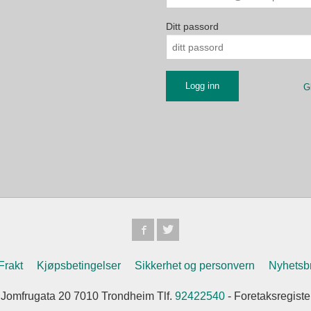
Ditt passord
G
Frakt
Kjøpsbetingelser
Sikkerhet og personvern
Nyhetsb
omfrugata 20 7010 Trondheim Tlf.
92422540
- Foretaksregist