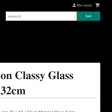
Min konto
Søk
on Classy Glass
 32cm