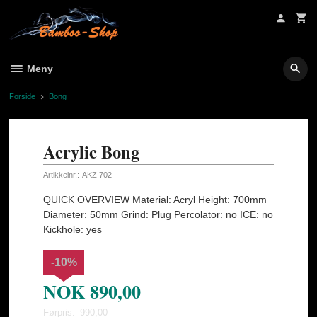
Gå
til
innholdet
Meny
Forside
Bong
Acrylic Bong
Artikkelnr.:
AKZ 702
QUICK OVERVIEW Material: Acryl Height: 700mm
Diameter: 50mm Grind: Plug Percolator: no ICE: no
Kickhole: yes
-10%
NOK
890,00
Førpris:
990,00