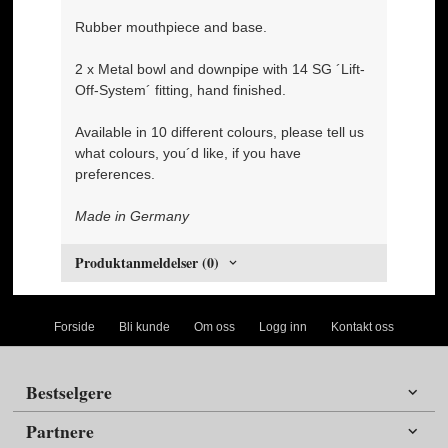
Rubber mouthpiece and base.
2 x Metal bowl and downpipe with 14 SG ´Lift-
Off-System´ fitting, hand finished.
Available in 10 different colours, please tell us
what colours, you´d like, if you have
preferences.
Made in Germany
Produktanmeldelser (0)
Forside
Bli kunde
Om oss
Logg inn
Kontakt oss
Bestselgere
Partnere