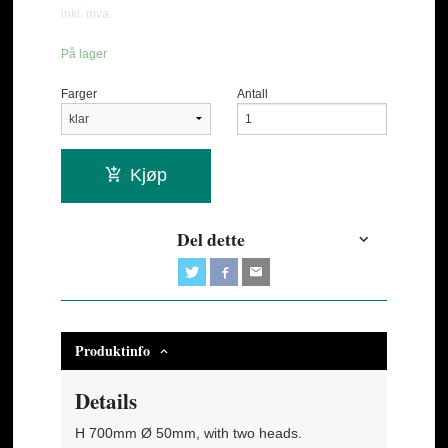
Rabatt
inkl. mva.
På lager
Farger
Antall
Kjøp
Del dette
Produktinfo
Details
H 700mm Ø 50mm, with two heads.